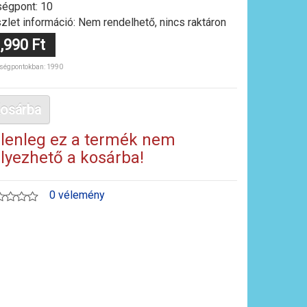
égpont: 10
zlet információ: Nem rendelhető, nincs raktáron
,990 Ft
ségpontokban: 1990
osárba
lenleg ez a termék nem
lyezhető a kosárba!
0 vélemény