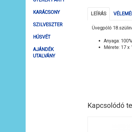
KARÁCSONY
LEÍRÁS
VÉLEMÉN
SZILVESZTER
Üvegpóló 18.szülinap
HÚSVÉT
Anyaga: 100%
Mérete: 17 x
AJÁNDÉK
UTALVÁNY
Kapcsolódó t