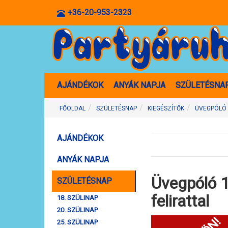
+36-20-953-2323
AJÁNDÉKOK
ANYÁK NAPJA
SZÜLETÉSNA
FŐOLDAL
SZÜLETÉSNAP
KIEGÉSZÍTŐK
ÜVEGPÓLÓ 1
AJÁNDÉKOK
ANYÁK NAPJA
Üvegpóló 18
SZÜLETÉSNAP
felirattal
18. SZÜLINAP
20. SZÜLINAP
25. SZÜLINAP