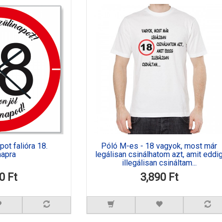
ot falióra 18.
Póló M-es - 18 vagyok, most már
napra
legálisan csinálhatom azt, amit eddi
illegálisan csináltam...
0 Ft
3,890 Ft