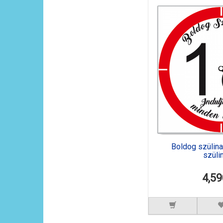
Boldog szülinap
szüli
4,59