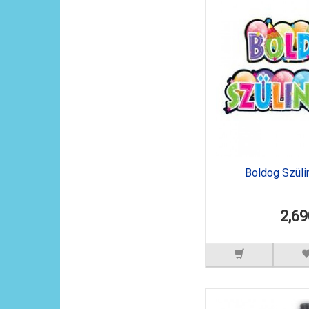
Boldog Szüli
2,69