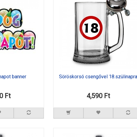
napot banner
Söröskorsó csengővel 18.szülinapr
0 Ft
4,590 Ft