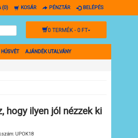
 (0)
KOSÁR
PÉNZTÁR
BELÉPÉS
0 TERMÉK - 0 FT
HÚSVÉT
AJÁNDÉK UTALVÁNY
 hogy ilyen jól nézzek ki
kszám:
UPOK18