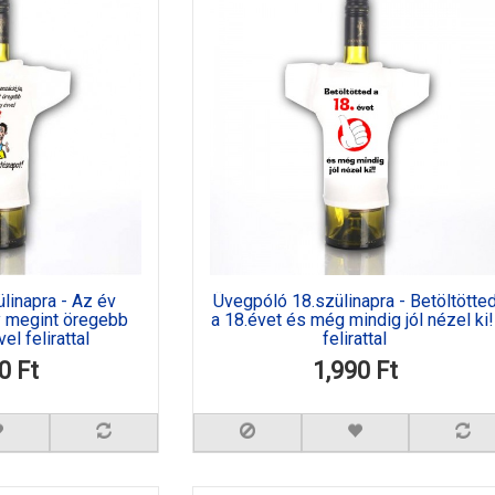
linapra - Az év
Üvegpóló 18.szülinapra - Betöltötte
y megint öregebb
a 18.évet és még mindig jól nézel ki!
el felirattal
felirattal
0 Ft
1,990 Ft