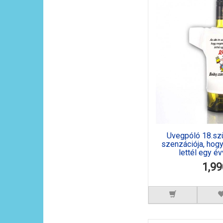
Üvegpóló 18.szü
szenzációja, hog
lettél egy évv
1,99