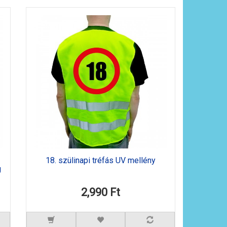
18. szülinapi tréfás UV mellény
g
2,990 Ft