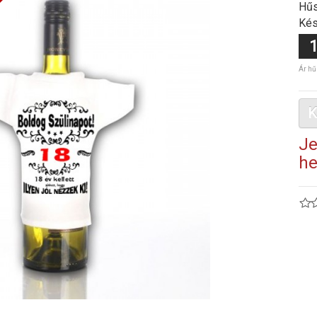
Hűs
Kés
1
Ár hű
K
Je
he