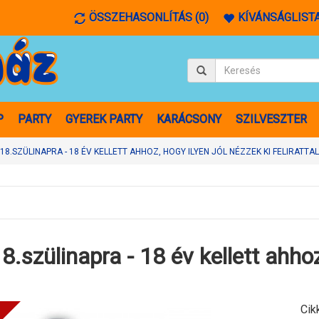
ÖSSZEHASONLÍTÁS (0)
KÍVÁNSÁGLISTA
P
PARTY
GYEREK PARTY
KARÁCSONY
SZILVESZTER
8.SZÜLINAPRA - 18 ÉV KELLETT AHHOZ, HOGY ILYEN JÓL NÉZZEK KI FELIRATTAL
.szülinapra - 18 év kellett ahhoz,
Cik