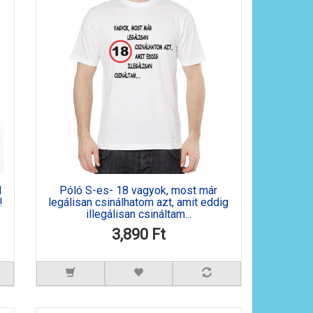
d
Póló S-es- 18 vagyok, most már
!
legálisan csinálhatom azt, amit eddig
illegálisan csináltam...
3,890 Ft