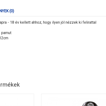
YEK (0)
ra - 18 év kellett ahhoz, hogy ilyen jól nézzek ki felirattal
 pamut
 12cm
ermékek