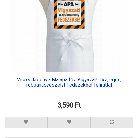
Vicces kötény - Ma apa főz Vigyázat! Tűz, égés,
robbanásveszély! Fedezékbe! felirattal
3,590 Ft