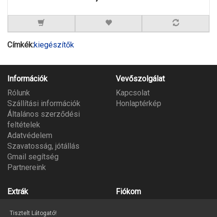
Címkék:
kiegészítők
Információk
Vevőszolgálat
Rólunk
Kapcsolat
Szállítási információk
Honlaptérkép
Általános szerződési
feltételek
Adatvédelem
Szavatosság, jótállás
Gmail segítség
Partnereink
Extrák
Fiókom
Gyártók
Fiókom
Tisztelt Látogató!
Ajándék utalvány
Megrendeléseim