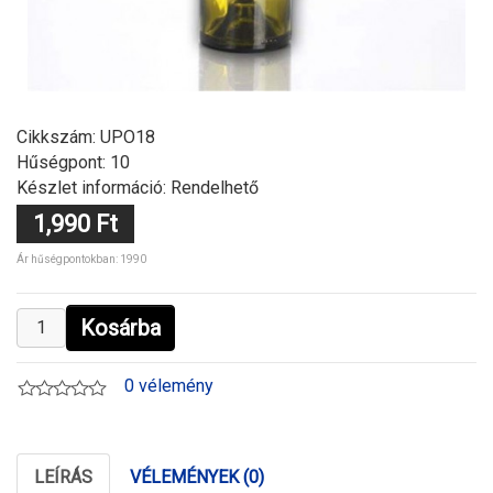
Cikkszám:
UPO18
Hűségpont: 10
Készlet információ: Rendelhető
1,990 Ft
Ár hűségpontokban: 1990
Kosárba
0 vélemény
LEÍRÁS
VÉLEMÉNYEK (0)