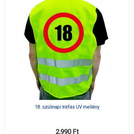
18. szülinapi tréfás UV mellény
2,990 Ft