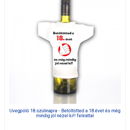
Üvegpóló 18.szülinapra - Betöltötted a 18.évet és még
mindig jól nézel ki!! felirattal