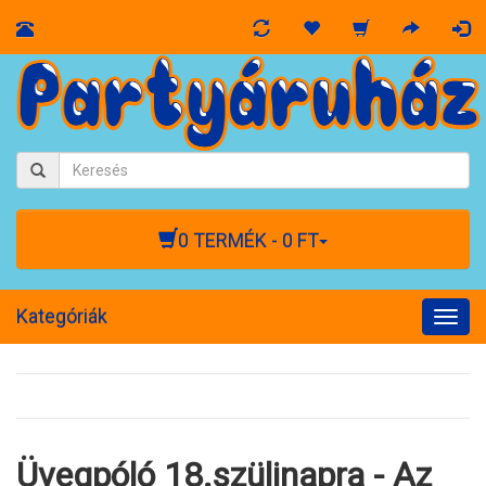
0 TERMÉK - 0 FT
Kategóriák
Togg
navig
Üvegpóló 18.szülinapra - Az