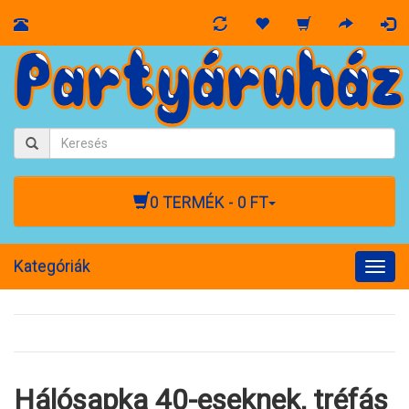
0 TERMÉK - 0 FT
Kategóriák
Togg
navig
Hálósapka 40-eseknek, tréfás