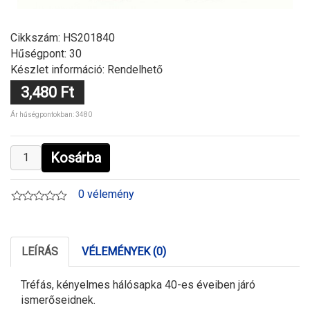
Cikkszám:
HS201840
Hűségpont: 30
Készlet információ: Rendelhető
3,480 Ft
Ár hűségpontokban: 3480
Kosárba
0 vélemény
LEÍRÁS
VÉLEMÉNYEK (0)
Tréfás, kényelmes hálósapka 40-es éveiben járó
ismerőseidnek.