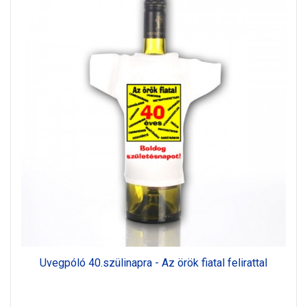
Üvegpóló 40.szülinapra - Az örök fiatal felirattal