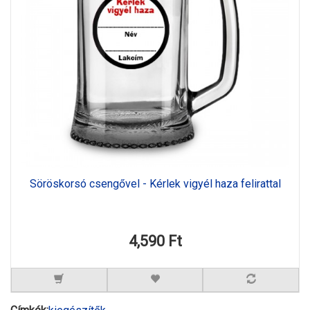
Söröskorsó csengővel - Kérlek vigyél haza felirattal
4,590 Ft