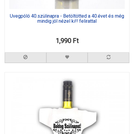
Üvegpóló 40.szülinapra - Betöltötted a 40.évet és még
mindig jól nézel ki!! felirattal
1,990 Ft