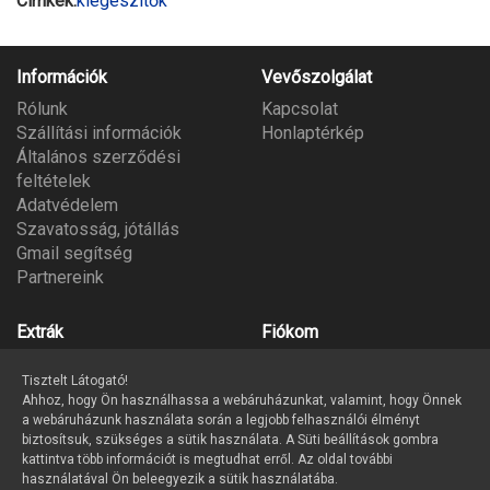
Címkék:
kiegészítők
Információk
Vevőszolgálat
Rólunk
Kapcsolat
Szállítási információk
Honlaptérkép
Általános szerződési
feltételek
Adatvédelem
Szavatosság, jótállás
Gmail segítség
Partnereink
Extrák
Fiókom
Gyártók
Fiókom
Tisztelt Látogató!
Ajándék utalvány
Megrendeléseim
Ahhoz, hogy Ön használhassa a webáruházunkat, valamint, hogy Önnek
Partner program
Kívánságlista
a webáruházunk használata során a legjobb felhasználói élményt
Hírlevél
biztosítsuk, szükséges a sütik használata. A Süti beállítások gombra
kattintva több információt is megtudhat erről. Az oldal további
használatával Ön beleegyezik a sütik használatába.