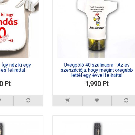
- Így néz ki egy
Üvegpóló 40.szülinapra - Az év
s felirattal
szenzációja, hogy megint öregebb
lettél egy évvel felirattal
0 Ft
1,990 Ft