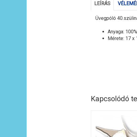
LEÍRÁS
VÉLEMÉN
Üvegpóló 40.szülinap
Anyaga: 100%
Mérete: 17 x
Kapcsolódó t