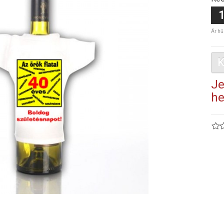
1
Ár hű
K
Je
he