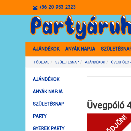
+36-20-953-2323
AJÁNDÉKOK
ANYÁK NAPJA
SZÜLETÉSNA
FŐOLDAL
SZÜLETÉSNAP
AJÁNDÉKOK
ÜVEGPÓLÓ 4
AJÁNDÉKOK
ANYÁK NAPJA
Üvegpóló 40
SZÜLETÉSNAP
PARTY
GYEREK PARTY