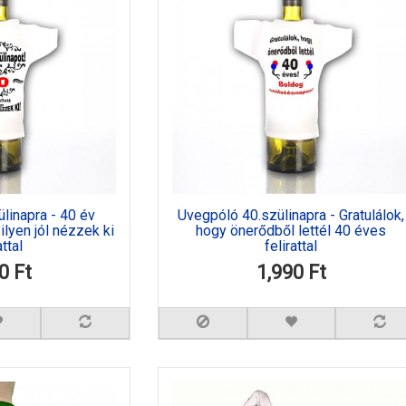
linapra - 40 év
Üvegpóló 40.szülinapra - Gratulálok,
ilyen jól nézzek ki
hogy önerődből lettél 40 éves
attal
felirattal
0 Ft
1,990 Ft