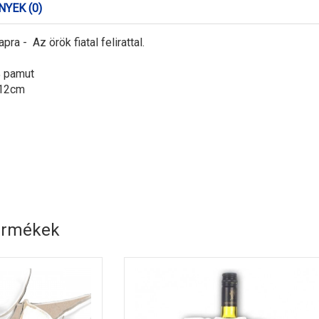
YEK (0)
ra - Az örök fiatal felirattal.
 pamut
 12cm
ermékek