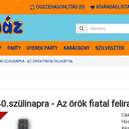
ÖSSZEHASONLÍTÁS (0)
KÍVÁNSÁGLISTA
P
PARTY
GYEREK PARTY
KARÁCSONY
SZILVESZTER
0.SZÜLINAPRA - AZ ÖRÖK FIATAL FELIRATTAL
.szülinapra - Az örök fiatal felir
Cik
Hűs
Kés