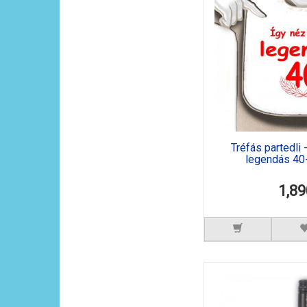
Tréfás partedli 
legendás 40-e
1,89