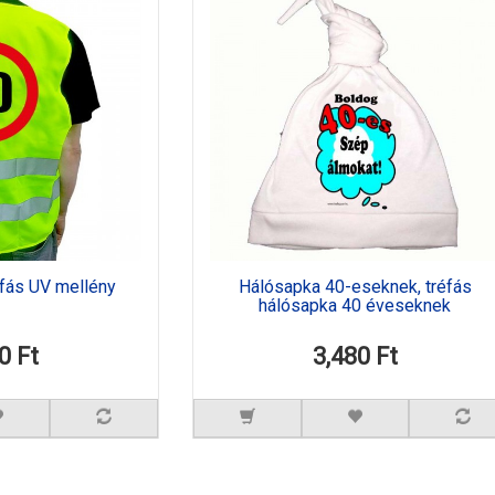
éfás UV mellény
Hálósapka 40-eseknek, tréfás
hálósapka 40 éveseknek
0 Ft
3,480 Ft