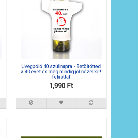
Üvegpóló 40.szülinapra - Betöltötted
a 40.évet és még mindig jól nézel ki!!
felirattal
1,990 Ft