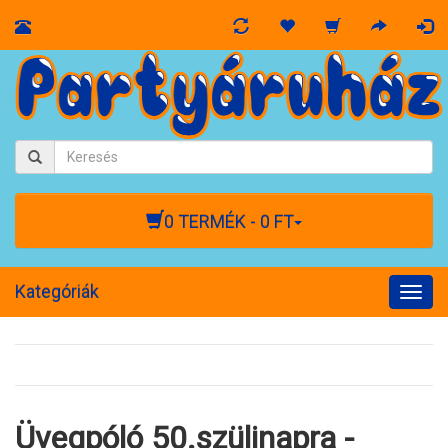
0 TERMÉK - 0 FT
Kategóriák
Togg
navig
Üvegpóló 50.szülinapra -