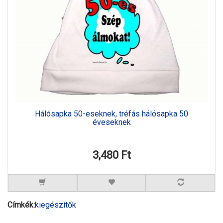
Hálósapka 50-eseknek, tréfás hálósapka 50
éveseknek
3,480 Ft
Címkék:
kiegészítők