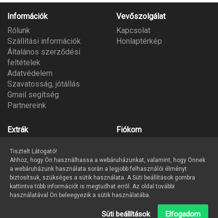
Információk
Vevőszolgálat
Rólunk
Kapcsolat
Szállítási információk
Honlaptérkép
Általános szerződési
feltételek
Adatvédelem
Szavatosság, jótállás
Gmail segítség
Partnereink
Extrák
Fiókom
Gyártók
Fiókom
Tisztelt Látogató!
Ajándék utalvány
Megrendeléseim
Ahhoz, hogy Ön használhassa a webáruházunkat, valamint, hogy Önnek
Partner program
Kívánságlista
a webáruházunk használata során a legjobb felhasználói élményt
Hírlevél
biztosítsuk, szükséges a sütik használata. A Süti beállítások gombra
kattintva több információt is megtudhat erről. Az oldal további
használatával Ön beleegyezik a sütik használatába.
Partyáruház © 2026. Bestmind 2000 Kft. Minden jog fentartva!
Süti beállítások
Elfogadom