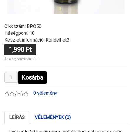
Cikkszám:
BPO50
Hűségpont: 10
Készlet információ: Rendelhető
1,990 Ft
Ár hűségpontokban: 1990
Kosárba
0 vélemény
LEÍRÁS
VÉLEMÉNYEK (0)
Üvegpóló 50.szülinapra - Betöltötted a 50.évet és még