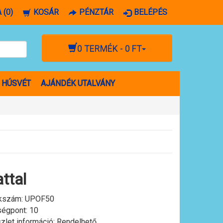
 (0)
KOSÁR
PÉNZTÁR
BELÉPÉS
0 TERMÉK - 0 FT
HÚSVÉT
AJÁNDÉK UTALVÁNY
attal
kszám:
UPOF50
égpont: 10
zlet információ: Rendelhető