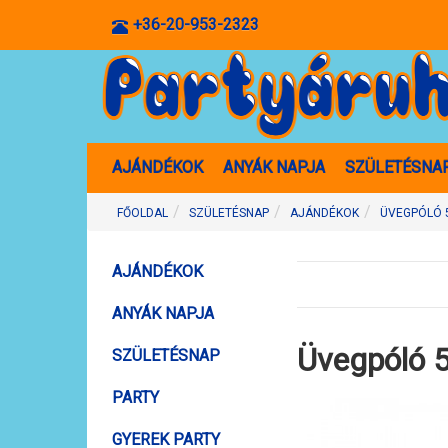
+36-20-953-2323
AJÁNDÉKOK
ANYÁK NAPJA
SZÜLETÉSNA
FŐOLDAL
SZÜLETÉSNAP
AJÁNDÉKOK
ÜVEGPÓLÓ 5
AJÁNDÉKOK
ANYÁK NAPJA
Üvegpóló 50
SZÜLETÉSNAP
PARTY
GYEREK PARTY