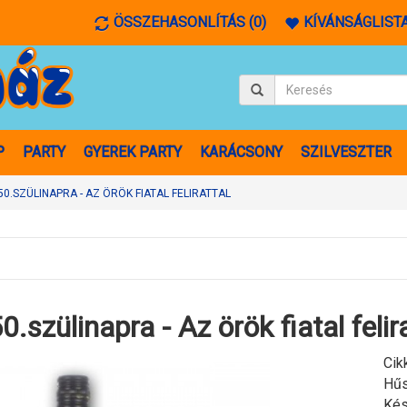
ÖSSZEHASONLÍTÁS (0)
KÍVÁNSÁGLISTA
P
PARTY
GYEREK PARTY
KARÁCSONY
SZILVESZTER
0.SZÜLINAPRA - AZ ÖRÖK FIATAL FELIRATTAL
.szülinapra - Az örök fiatal felir
Cik
Hűs
Kés