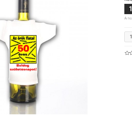
1
Ár hű