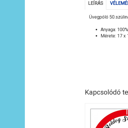
LEÍRÁS
VÉLEMÉN
Üvegpóló 50.szülinap
Anyaga: 100%
Mérete: 17 x
Kapcsolódó t