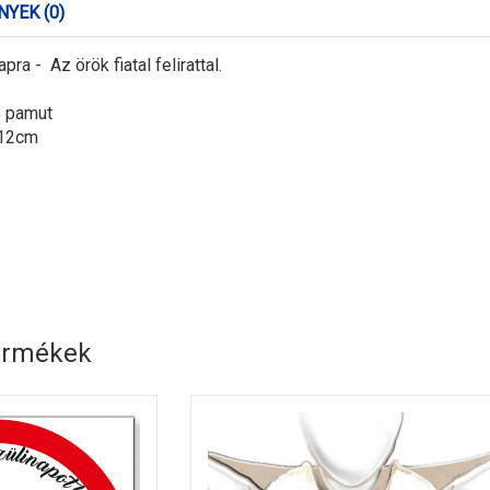
YEK (0)
ra - Az örök fiatal felirattal.
 pamut
 12cm
ermékek