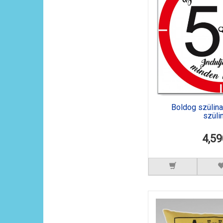
Boldog szülinap
szüli
4,59