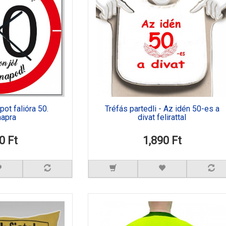
ot falióra 50.
Tréfás partedli - Az idén 50-es a
napra
divat felirattal
0 Ft
1,890 Ft