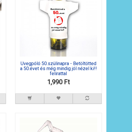
Üvegpóló 50.szülinapra - Betöltötted
a 50.évet és még mindig jól nézel ki!!
felirattal
1,990 Ft