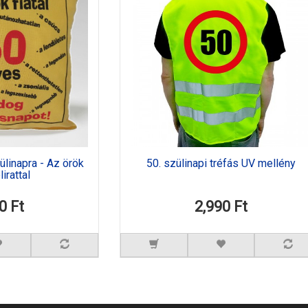
ülinapra - Az örök
50. szülinapi tréfás UV mellény
lirattal
0 Ft
2,990 Ft