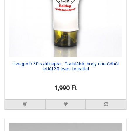
Üvegpóló 30.szülinapra - Gratulálok, hogy önerődből
lettél 30 éves felirattal
1,990 Ft