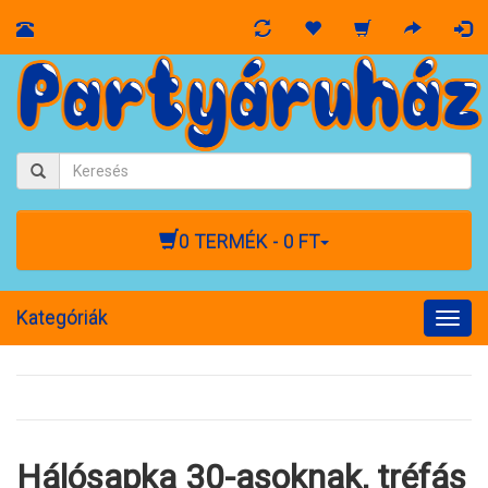
0 TERMÉK - 0 FT
Kategóriák
Togg
navig
Hálósapka 30-asoknak, tréfás