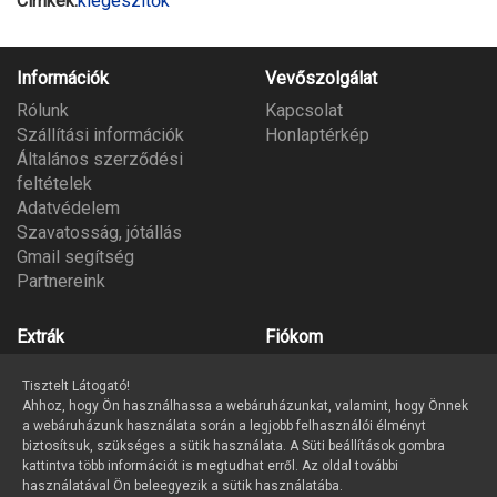
Címkék:
kiegészítők
Információk
Vevőszolgálat
Rólunk
Kapcsolat
Szállítási információk
Honlaptérkép
Általános szerződési
feltételek
Adatvédelem
Szavatosság, jótállás
Gmail segítség
Partnereink
Extrák
Fiókom
Gyártók
Fiókom
Tisztelt Látogató!
Ajándék utalvány
Megrendeléseim
Ahhoz, hogy Ön használhassa a webáruházunkat, valamint, hogy Önnek
Partner program
Kívánságlista
a webáruházunk használata során a legjobb felhasználói élményt
Hírlevél
biztosítsuk, szükséges a sütik használata. A Süti beállítások gombra
kattintva több információt is megtudhat erről. Az oldal további
használatával Ön beleegyezik a sütik használatába.