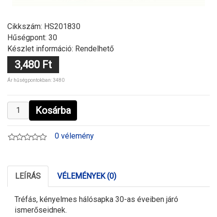
Cikkszám:
HS201830
Hűségpont: 30
Készlet információ: Rendelhető
3,480 Ft
Ár hűségpontokban: 3480
Kosárba
0 vélemény
LEÍRÁS
VÉLEMÉNYEK (0)
Tréfás, kényelmes hálósapka 30-as éveiben járó
ismerőseidnek.