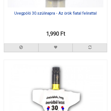
Üvegpóló 30.szülinapra - Az örök fiatal felirattal
1,990 Ft