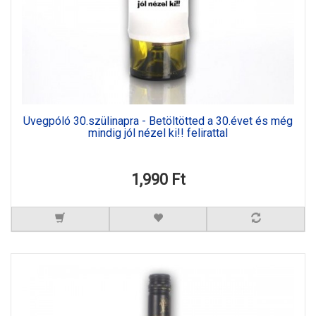
Üvegpóló 30.szülinapra - Betöltötted a 30.évet és még
mindig jól nézel ki!! felirattal
1,990 Ft