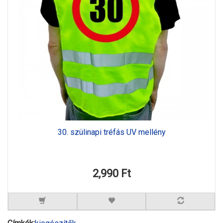
30. szülinapi tréfás UV mellény
2,990 Ft