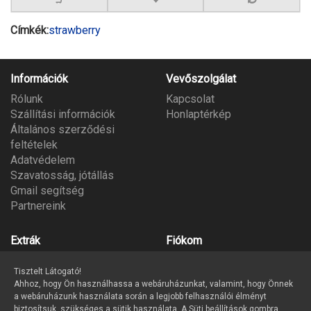
Címkék:
strawberry
Információk
Vevőszolgálat
Rólunk
Kapcsolat
Szállítási információk
Honlaptérkép
Általános szerződési
feltételek
Adatvédelem
Szavatosság, jótállás
Gmail segítség
Partnereink
Extrák
Fiókom
Gyártók
Fiókom
Tisztelt Látogató!
Ajándék utalvány
Megrendeléseim
Ahhoz, hogy Ön használhassa a webáruházunkat, valamint, hogy Önnek
Partner program
Kívánságlista
a webáruházunk használata során a legjobb felhasználói élményt
Hírlevél
biztosítsuk, szükséges a sütik használata. A Süti beállítások gombra