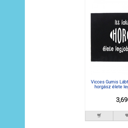
Vicces Gumis Lábtör
horgász élete l
3,69