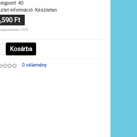
égpont: 40
zlet információ: Készleten
,590 Ft
ségpontokban: 4590
Kosárba
0 vélemény