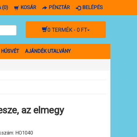
 (0)
KOSÁR
PÉNZTÁR
BELÉPÉS
0 TERMÉK - 0 FT
HÚSVÉT
AJÁNDÉK UTALVÁNY
 esze, az elmegy
kszám:
HO1040