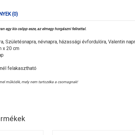
YEK (0)
an egy kis csöpp esze, az elmegy horgászni felirattal.
ra, Születésnapra, névnapra, házassági évfordulóra, Valentin na
m x 20 cm
ap
nél felakasztható
mel működik, mely nem tartozéka a csomagnak!
ermékek