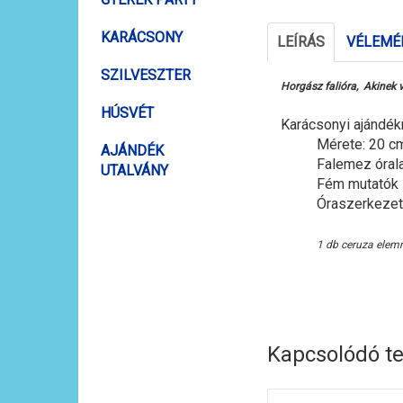
KARÁCSONY
LEÍRÁS
VÉLEMÉN
SZILVESZTER
Horgász falióra, Akinek v
HÚSVÉT
Karácsonyi ajándék
Mérete: 20 c
AJÁNDÉK
Falemez óral
UTALVÁNY
Fém mutatók
Óraszerkezet
1 db ceruza elem
Kapcsolódó t