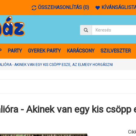
ÖSSZEHASONLÍTÁS (0)
KÍVÁNSÁGLISTA
P
PARTY
GYEREK PARTY
KARÁCSONY
SZILVESZTER
LIÓRA - AKINEK VAN EGY KIS CSÖPP ESZE, AZ ELMEGY HORGÁSZNI
lióra - Akinek van egy kis csöpp
Cik