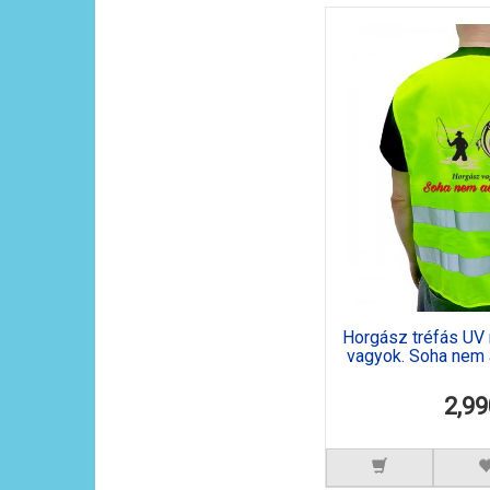
Horgász tréfás UV
vagyok. Soha nem a
2,99