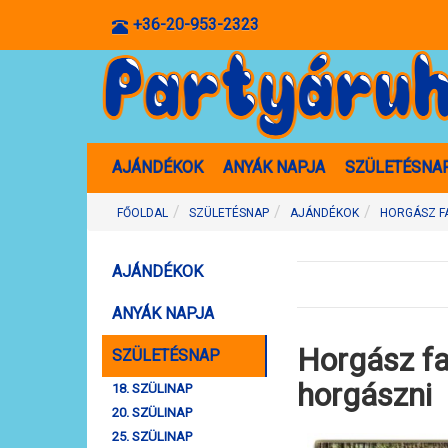
+36-20-953-2323
AJÁNDÉKOK
ANYÁK NAPJA
SZÜLETÉSNA
FŐOLDAL
SZÜLETÉSNAP
AJÁNDÉKOK
HORGÁSZ FA
AJÁNDÉKOK
ANYÁK NAPJA
Horgász fa
SZÜLETÉSNAP
horgászni
18. SZÜLINAP
20. SZÜLINAP
25. SZÜLINAP