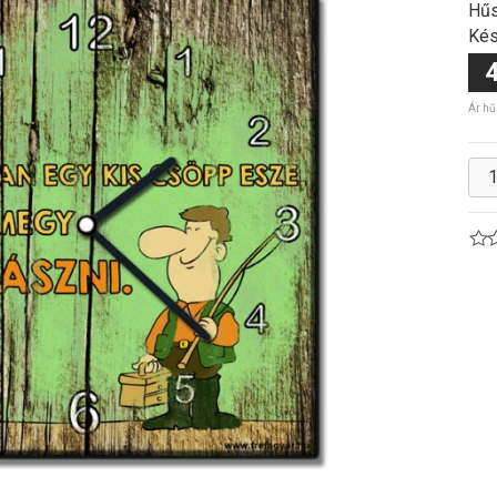
Hűs
Kés
4
Ár hű