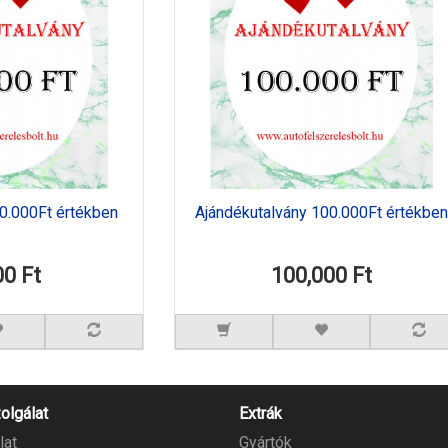
50.000Ft értékben
Ajándékutalvány 100.000Ft értékben
00 Ft
100,000 Ft
olgálat
Extrák
lat
Gyártók