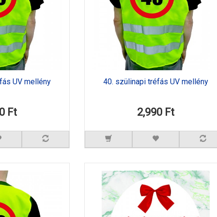
éfás UV mellény
40. szülinapi tréfás UV mellény
0 Ft
2,990 Ft