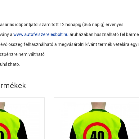
vásárlás időpontjától számított 12 hónapig (365 napig) érvényes
lvány a
www.autofelszerelesbolt.hu
áruházában használható fel bárme
lévő összeg felhasználható a megvásárolni kívánt termék vételára egy
szpénzre nem váltható
ruházható.
ermékek