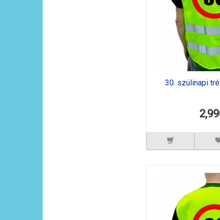
30. szülinapi tr
2,99