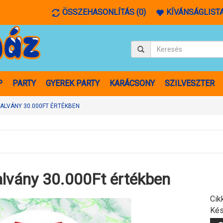
ÖSSZEHASONLÍTÁS (0)
KÍVÁNSÁGLISTA
P
PARTY
GYEREK PARTY
KARÁCSONY
SZILVESZTER
ALVÁNY 30.000FT ÉRTÉKBEN
lvány 30.000Ft értékben
Cik
Kés