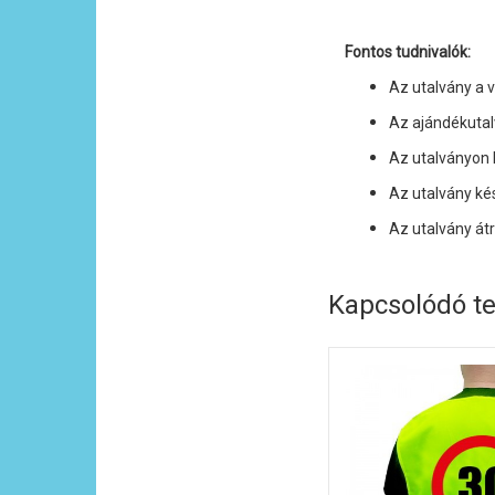
Fontos tudnivalók:
Az utalvány a 
Az ajándékuta
Az utalványon 
Az utalvány ké
Az utalvány át
Kapcsolódó t