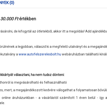
YEK (0)
30.000 Ft
értékben
ásárolni, de kifogytál az ötletekből, akkor itt a megoldás! Add ajándékb
ülnének a legjobban, válaszd ki a megfelelő utalványt és a megajándék
ékutalvány a
www.autofelszerelesbolt.hu
webáruházban található kínála
kkártyát választani, ha nem tudsz dönteni:
thonról is megvásárolható és felhasználható
, mert, a megajándékozott kedvére válogathat a folyamatosan bővülő 
 online áruházunkban - a vásárlástól számított 1 éven belül - így 
ele.