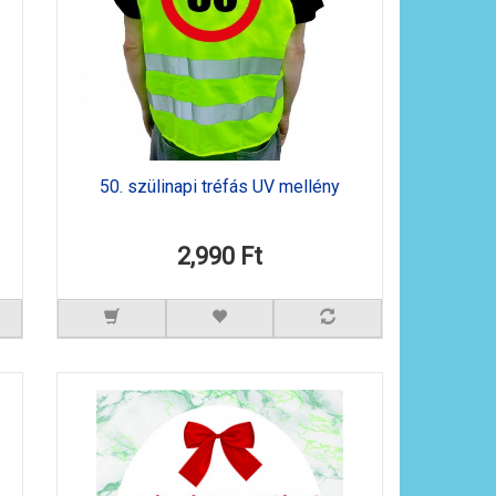
50. szülinapi tréfás UV mellény
2,990 Ft