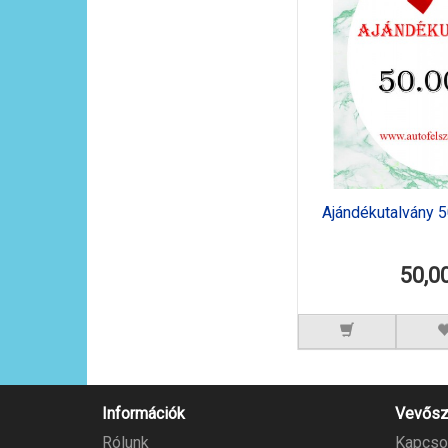
Ajándékutalvány 
50,0
Információk
Vevősz
Rólunk
Kapcso