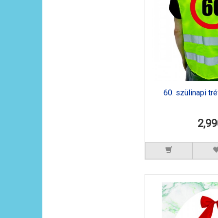
60. szülinapi tr
2,99