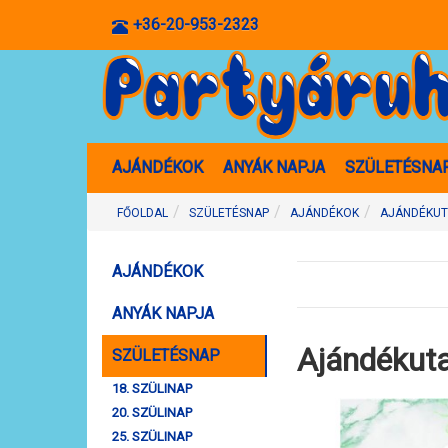
+36-20-953-2323
AJÁNDÉKOK
ANYÁK NAPJA
SZÜLETÉSNA
FŐOLDAL
SZÜLETÉSNAP
AJÁNDÉKOK
AJÁNDÉKUT
AJÁNDÉKOK
ANYÁK NAPJA
Ajándékuta
SZÜLETÉSNAP
18. SZÜLINAP
20. SZÜLINAP
25. SZÜLINAP