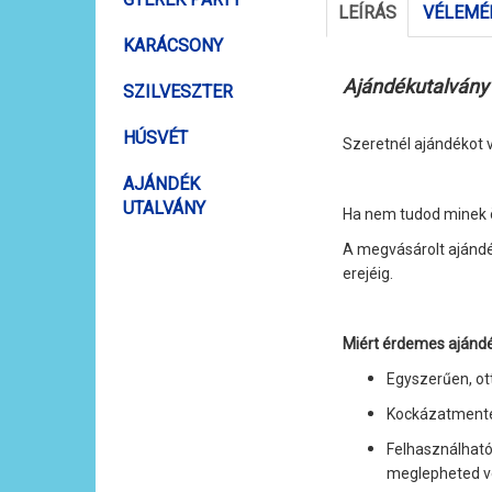
LEÍRÁS
VÉLEMÉN
KARÁCSONY
Ajándékutalvány 
SZILVESZTER
HÚSVÉT
Szeretnél ajándékot v
AJÁNDÉK
UTALVÁNY
Ha nem tudod minek ör
A megvásárolt ajánd
erejéig.
Miért érdemes ajándé
Egyszerűen, ot
Kockázatmentes
Felhasználható
meglepheted v