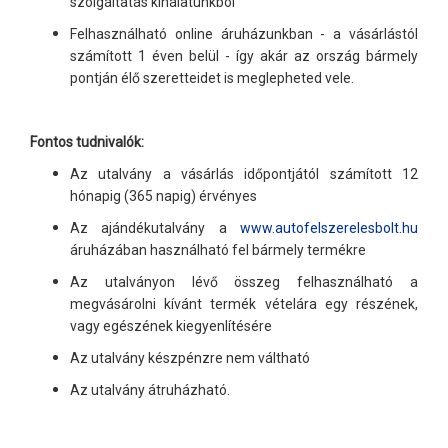
szolgáltatás kínálatunkból
Felhasználható online áruházunkban - a vásárlástól
számított 1 éven belül - így akár az ország bármely
pontján élő szeretteidet is meglepheted vele.
Fontos tudnivalók:
Az utalvány a vásárlás időpontjától számított 12
hónapig (365 napig) érvényes
Az ajándékutalvány a
www.autofelszerelesbolt.hu
áruházában használható fel bármely termékre
Az utalványon lévő összeg felhasználható a
megvásárolni kívánt termék vételára egy részének,
vagy egészének kiegyenlítésére
Az utalvány készpénzre nem váltható
Az utalvány átruházható.