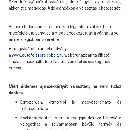
Szeretnél ajándékot vásárolni, de kifogytál az ötletekből,
akkor itt a megoldás! Add ajándékba a választás lehetőségét!
Ha nem tudod minek örülnének a legjobban, válaszd ki a
megfelelő utalványt és a megajándékozott arra válthatja be,
amire a legjobban szeretné.
A megvásárolt ajándékutalvány
a
www.autofelszerelesbolt.hu
webáruházban található
kínálatra használható fel az utalvány teljes összegének
erejéig.
Miért érdemes ajándékkártyát választani, ha nem tudsz
dönteni:
Egyszerűen, otthonról is megvásárolható és
felhasználható
Kockázatmentes, mert, a megajándékozott kedvére
válogathat a folyamatosan bővülő termék és