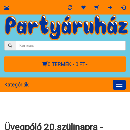
0 TERMÉK - 0 FT
Kategóriák
Togg
navig
Üvegpóló 20.szülinapra -