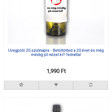
Üvegpóló 20.szülinapra - Betöltötted a 20.évet és még
mindig jól nézel ki!! felirattal
1,990 Ft