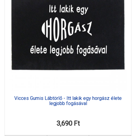
Vicces Gumis Lábtörlő - Itt lakik egy horgász élete
legjobb fogásával
3,690 Ft