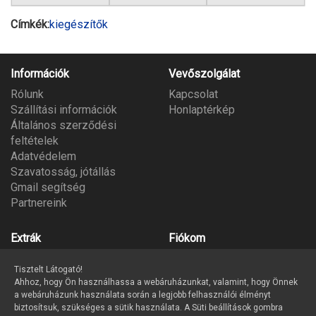
Címkék:
kiegészítők
Információk
Vevőszolgálat
Rólunk
Kapcsolat
Szállítási információk
Honlaptérkép
Általános szerződési
feltételek
Adatvédelem
Szavatosság, jótállás
Gmail segítség
Partnereink
Extrák
Fiókom
Gyártók
Fiókom
Tisztelt Látogató!
Ajándék utalvány
Megrendeléseim
Ahhoz, hogy Ön használhassa a webáruházunkat, valamint, hogy Önnek
Partner program
Kívánságlista
a webáruházunk használata során a legjobb felhasználói élményt
Hírlevél
biztosítsuk, szükséges a sütik használata. A Süti beállítások gombra