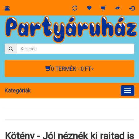
0 TERMÉK - 0 FT
Kategóriák
Togg
navig
Kötény - Jól néznék ki rajtad is