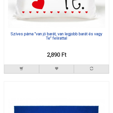
Szíves párna "van jó barát, van legjobb barát és vagy
Te" felirattal
2,890 Ft