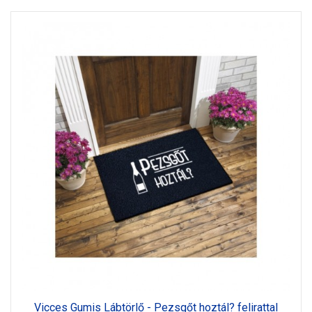
Vicces Gumis Lábtörlő - Pezsgőt hoztál? felirattal