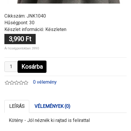
Cikkszám:
JNK1040
Hűségpont: 30
Készlet információ: Készleten
3,990 Ft
Ár hűségpontokban: 3990
Kosárba
0 vélemény
LEÍRÁS
VÉLEMÉNYEK (0)
Kötény - Jól néznék ki rajtad is felirattal