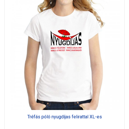
Tréfás póló nyugdíjas felirattal XL-es