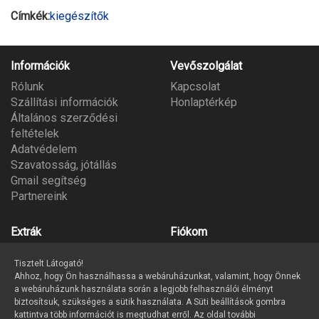
Címkék:
kiegészítők
Információk
Vevőszolgálat
Rólunk
Kapcsolat
Szállítási információk
Honlaptérkép
Általános szerződési
feltételek
Adatvédelem
Szavatosság, jótállás
Gmail segítség
Partnereink
Extrák
Fiókom
Gyártók
Fiókom
Tisztelt Látogató!
Ajándék utalvány
Megrendeléseim
Ahhoz, hogy Ön használhassa a webáruházunkat, valamint, hogy Önnek
Partner program
Kívánságlista
a webáruházunk használata során a legjobb felhasználói élményt
Hírlevél
biztosítsuk, szükséges a sütik használata. A Süti beállítások gombra
kattintva több információt is megtudhat erről. Az oldal további