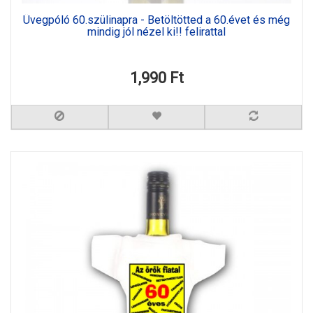
Üvegpóló 60.szülinapra - Betöltötted a 60.évet és még
mindig jól nézel ki!! felirattal
1,990 Ft