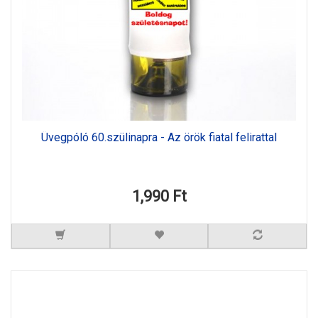
Üvegpóló 60.szülinapra - Az örök fiatal felirattal
1,990 Ft