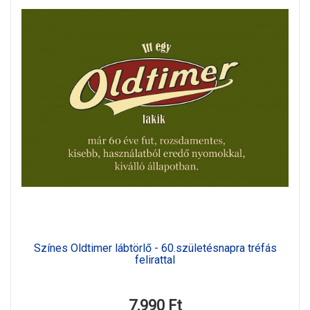
Színes Oldtimer lábtörlő - 60.születésnapra tréfás
felirattal
7,990 Ft