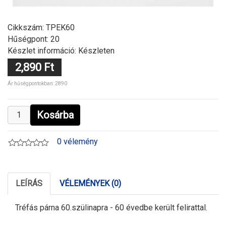
Cikkszám:
TPEK60
Hűségpont: 20
Készlet információ: Készleten
2,890 Ft
Ár hűségpontokban: 2890
Kosárba
0 vélemény
LEÍRÁS
VÉLEMÉNYEK (0)
Tréfás párna 60.szülinapra - 60 évedbe került felirattal.