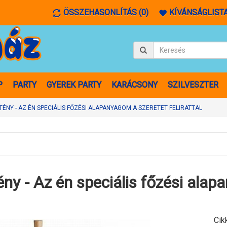
ÖSSZEHASONLÍTÁS (0)
KÍVÁNSÁGLISTA
P
PARTY
GYEREK PARTY
KARÁCSONY
SZILVESZTER
TÉNY - AZ ÉN SPECIÁLIS FŐZÉSI ALAPANYAGOM A SZERETET FELIRATTAL
ény - Az én speciális főzési ala
Cik