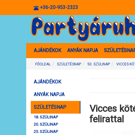
+36-20-953-2323
AJÁNDÉKOK
ANYÁK NAPJA
SZÜLETÉSNA
FŐOLDAL
SZÜLETÉSNAP
50. SZÜLINAP
VICCES KÖ
AJÁNDÉKOK
ANYÁK NAPJA
Vicces köt
SZÜLETÉSNAP
felirattal
18. SZÜLINAP
20. SZÜLINAP
25. SZÜLINAP