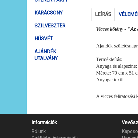
KARÁCSONY
LEÍRÁS
VÉLEMÉN
SZILVESZTER
Az 
Vicces kötény - "
HÚSVÉT
Ajándék születésnapr
AJÁNDÉK
UTALVÁNY
Termékleírás:
Anyaga és alapszíne:
Mérete: 70 cm x 51 
Anyaga: textil
A vicces feliratozási
Információk
Vevősz
Rólunk
Kapcso