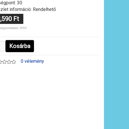
égpont: 30
zlet információ: Rendelhető
,590 Ft
ségpontokban: 3590
Kosárba
0 vélemény