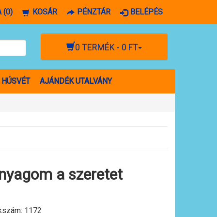
 (0)
KOSÁR
PÉNZTÁR
BELÉPÉS
0 TERMÉK - 0 FT
HÚSVÉT
AJÁNDÉK UTALVÁNY
panyagom a szeretet
kszám:
1172