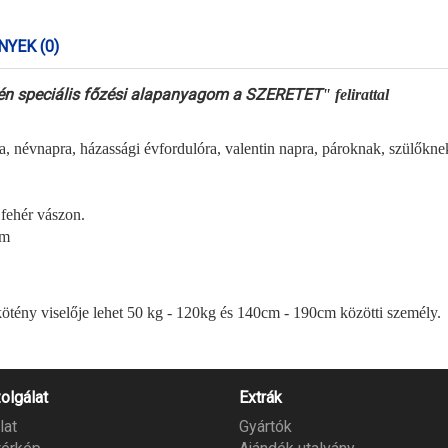
YEK (0)
én speciális főzési alapanyagom a SZERETET
" felirattal
a, névnapra, házassági évfordulóra, valentin napra, pároknak, szülőkn
 fehér vászon.
cm
 kötény viselője lehet 50 kg - 120kg és 140cm - 190cm közötti személy.
olgálat
Extrák
lat
Gyártók