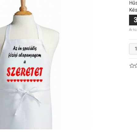
Hűs
Kés
3
Ár hű