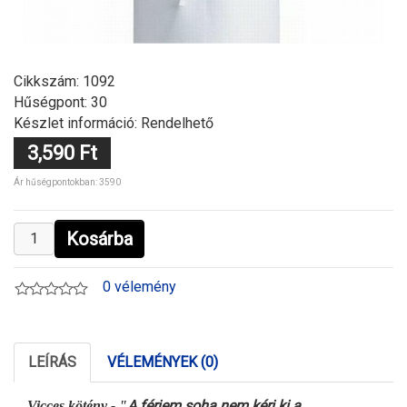
Cikkszám:
1092
Hűségpont: 30
Készlet információ: Rendelhető
3,590 Ft
Ár hűségpontokban: 3590
Kosárba
0 vélemény
LEÍRÁS
VÉLEMÉNYEK (0)
A férjem soha nem kéri ki a
Vicces kötény - "