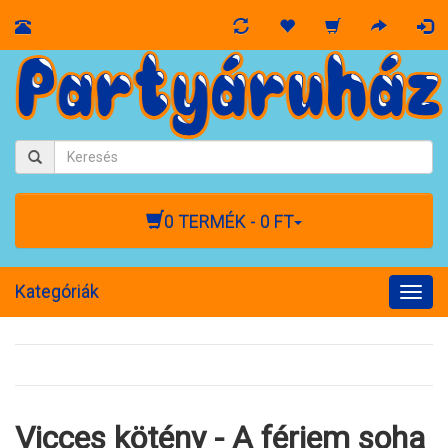
0 TERMÉK - 0 FT
Kategóriák
Togg
navig
Vicces kötény - A férjem soha