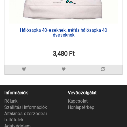
Hálósapka 40-eseknek, tréfás hálósapka 40
éveseknek
3,480 Ft
Információk
Vevőszolgálat
Rólunk
Kapcsolat
Szállítási információk
Honlaptérkép
Általános szerződési
feltételek
Adatvédelem