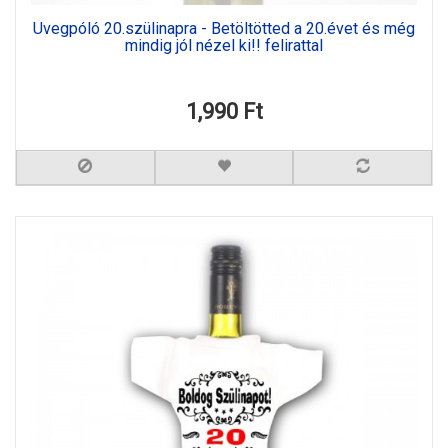
Üvegpóló 20.szülinapra - Betöltötted a 20.évet és még
mindig jól nézel ki!! felirattal
1,990 Ft