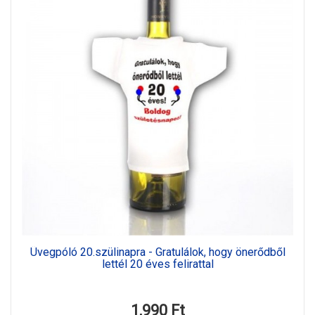
Üvegpóló 20.szülinapra - Gratulálok, hogy önerődből
lettél 20 éves felirattal
1,990 Ft