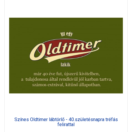
Színes Oldtimer lábtörlő - 40.születésnapra tréfás
felirattal