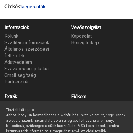
Címkék:
kiegészítők
Információk
Vevőszolgálat
Rólunk
Kapcsolat
Szállítási információk
Honlaptérkép
Általános szerződési
feltételek
Adatvédelem
Szavatosság, jótállás
Gmail segítség
Partnereink
Extrák
Fiókom
Gyártók
Fiókom
Tisztelt Látogató!
Ajándék utalvány
Megrendeléseim
Ahhoz, hogy Ön használhassa a webáruházunkat, valamint, hogy Önnek
Partner program
Kívánságlista
a webáruházunk használata során a legjobb felhasználói élményt
Hírlevél
biztosítsuk, szükséges a sütik használata. A Süti beállítások gombra
kattintva több információt is megtudhat erről. Az oldal további