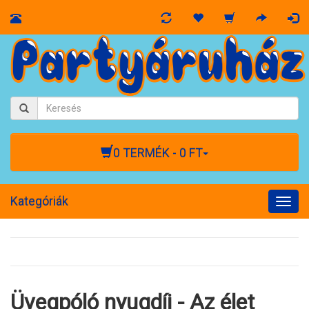
0 TERMÉK - 0 FT
Kategóriák
Togg
navig
Üvegpóló nyugdíj - Az élet