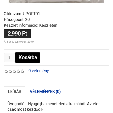
Cikkszám:
UPOFT01
Hűségpont: 20
Készlet információ: Készleten
2,990 Ft
Ár hűségpontokban: 2990
Kosárba
0 vélemény
LEÍRÁS
VÉLEMÉNYEK (0)
Üvegpóló - Nyugdíjba meneteled alkalmából. Az élet
csak most kezdődik!