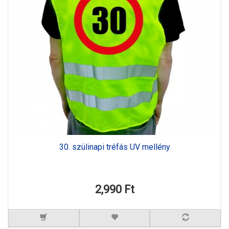
30. szülinapi tréfás UV mellény
2,990 Ft