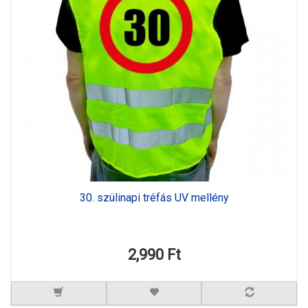
30. szülinapi tréfás UV mellény
2,990 Ft