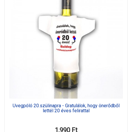
Üvegpóló 20.szülinapra - Gratulálok, hogy önerődből
lettél 20 éves felirattal
1,990 Ft