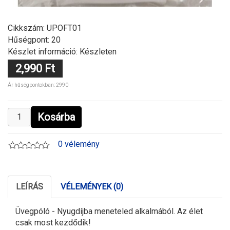
Cikkszám:
UPOFT01
Hűségpont: 20
Készlet információ: Készleten
2,990 Ft
Ár hűségpontokban: 2990
Kosárba
0 vélemény
LEÍRÁS
VÉLEMÉNYEK (0)
Üvegpóló - Nyugdíjba meneteled alkalmából. Az élet
csak most kezdődik!