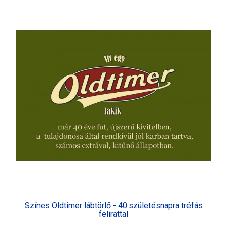
Színes Oldtimer lábtörlő - 40.születésnapra tréfás
felirattal