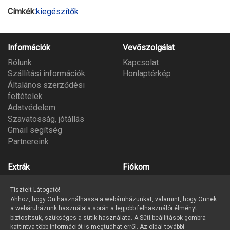
Címkék:
kiegészítők
Információk
Vevőszolgálat
Rólunk
Kapcsolat
Szállítási információk
Honlaptérkép
Általános szerződési
feltételek
Adatvédelem
Szavatosság, jótállás
Gmail segítség
Partnereink
Extrák
Fiókom
Gyártók
Fiókom
Tisztelt Látogató!
Ajándék utalvány
Megrendeléseim
Ahhoz, hogy Ön használhassa a webáruházunkat, valamint, hogy Önnek
Partner program
Kívánságlista
a webáruházunk használata során a legjobb felhasználói élményt
Hírlevél
biztosítsuk, szükséges a sütik használata. A Süti beállítások gombra
kattintva több információt is megtudhat erről. Az oldal további