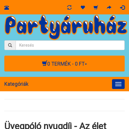
0 TERMÉK - 0 FT
Kategóriák
Togg
navig
Üvegpóló nyugdíj - Az élet