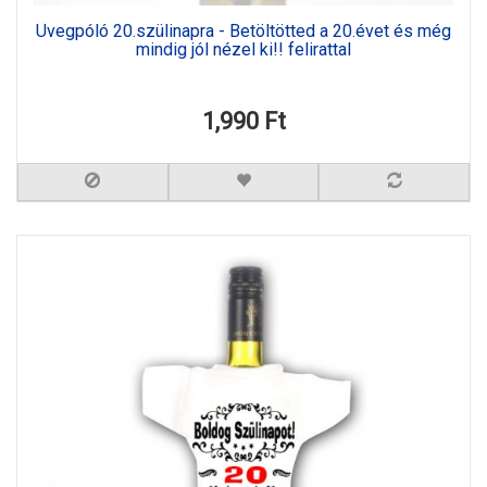
Üvegpóló 20.szülinapra - Betöltötted a 20.évet és még
mindig jól nézel ki!! felirattal
1,990 Ft