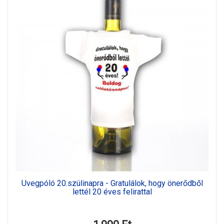
Üvegpóló 20.szülinapra - Gratulálok, hogy önerődből
lettél 20 éves felirattal