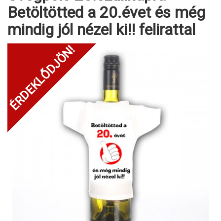
Betöltötted a 20.évet és még
mindig jól nézel ki!! felirattal
ÉRDEKLŐDJÖN!