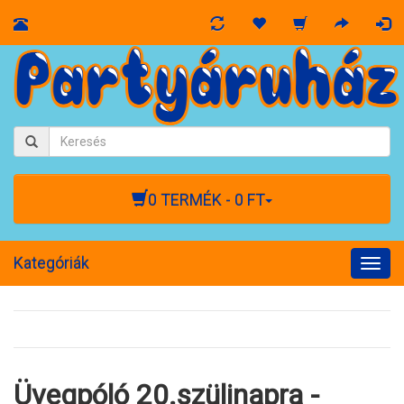
0 TERMÉK - 0 FT
Kategóriák
Togg
navig
Üvegpóló 20.szülinapra -