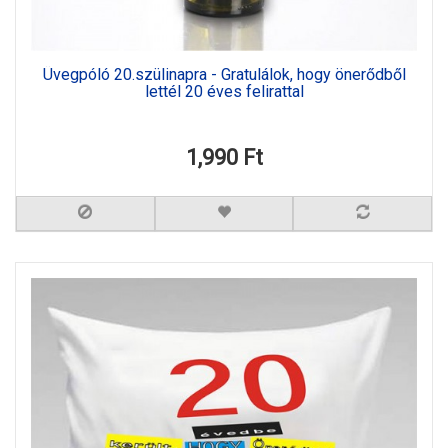
Üvegpóló 20.szülinapra - Gratulálok, hogy önerődből
lettél 20 éves felirattal
1,990 Ft