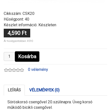
Cikkszám:
CSK20
Hűségpont: 40
Készlet információ: Készleten
4,590 Ft
Ár hűségpontokban: 4590
Kosárba
0 vélemény
LEÍRÁS
VÉLEMÉNYEK (0)
Söröskorsó csengővel 20.szülinapra. Üveg korsó
működő bicikli csengővel.