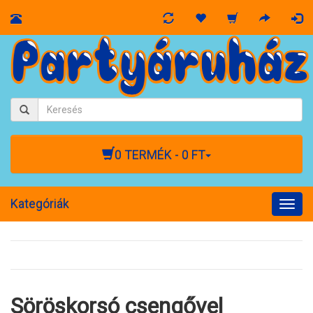
0 TERMÉK - 0 FT
Kategóriák
Togg
navig
Söröskorsó csengővel