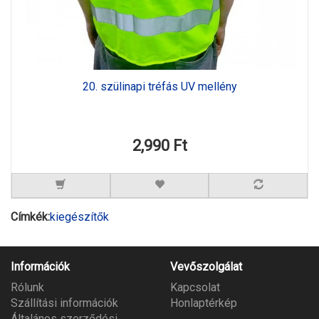
20. szülinapi tréfás UV mellény
2,990 Ft
Címkék:
kiegészítők
Információk
Vevőszolgálat
Rólunk
Kapcsolat
Szállítási információk
Honlaptérkép
Általános szerződési