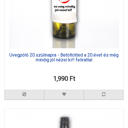
Üvegpóló 20.szülinapra - Betöltötted a 20.évet és még
mindig jól nézel ki!! felirattal
1,990 Ft