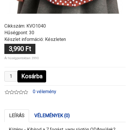
Cikkszám:
KVO1040
Hűségpont: 30
Készlet információ: Készleten
3,990 Ft
Ár hűségpontokban: 3990
Kosárba
0 vélemény
LEÍRÁS
VÉLEMÉNYEK (0)
Kötény - Kibírod a 7 fogást, vagy rögtön ODAnyúljak?