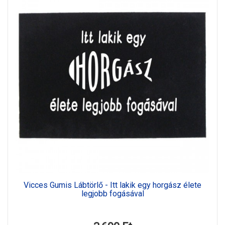
Vicces Gumis Lábtörlő - Itt lakik egy horgász élete
legjobb fogásával