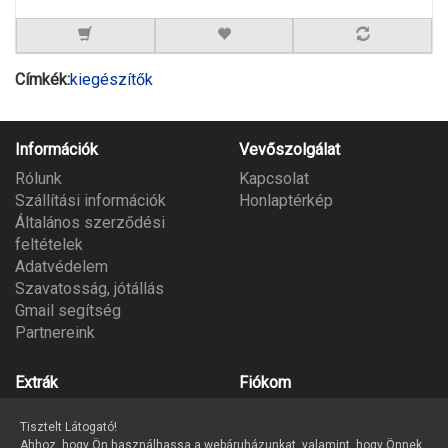
Címkék:
kiegészítők
Információk
Vevőszolgálat
Rólunk
Kapcsolat
Szállítási információk
Honlaptérkép
Általános szerződési
feltételek
Adatvédelem
Szavatosság, jótállás
Gmail segítség
Partnereink
Extrák
Fiókom
Gyártók
Fiókom
Tisztelt Látogató!
Ajándék utalvány
Megrendeléseim
Ahhoz, hogy Ön használhassa a webáruházunkat, valamint, hogy Önnek