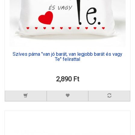
Szíves párna "van jó barát, van legjobb barát és vagy
Te" felirattal
2,890 Ft