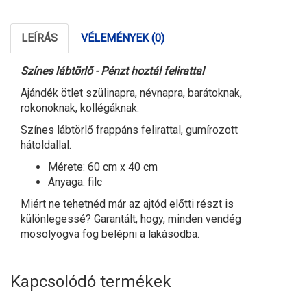
LEÍRÁS
VÉLEMÉNYEK (0)
S
zínes lábtörlő
-
Pénzt hoztál felirattal
A
jándék ötlet szülinapra, névnapra, barátoknak,
rokonoknak, kollégáknak.
Színes
lábtörlő
frappáns felirattal, gumírozott
hátoldallal.
Mérete: 60 cm x 40 cm
Anyaga: filc
Miért ne tehetnéd már az ajtód előtti részt is
különlegessé? Garantált, hogy, minden vendég
mosolyogva fog belépni a lakásodba.
Kapcsolódó termékek