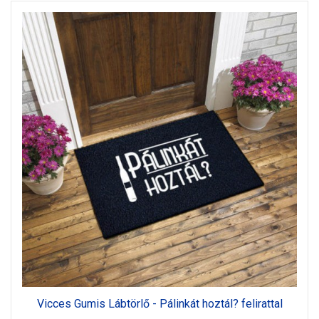
Vicces Gumis Lábtörlő - Pálinkát hoztál? felirattal