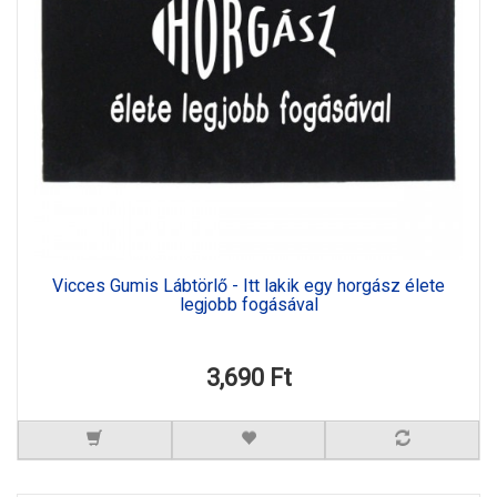
Vicces Gumis Lábtörlő - Itt lakik egy horgász élete
legjobb fogásával
3,690 Ft