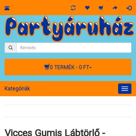
0 TERMÉK - 0 FT
Kategóriák
Togg
navig
Vicces Gumis Lábtörlő -