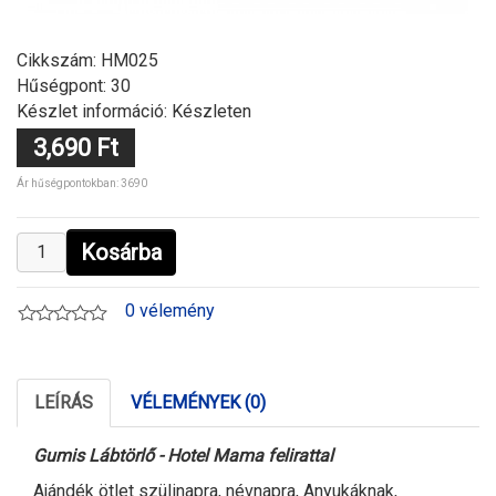
Cikkszám:
HM025
Hűségpont: 30
Készlet információ: Készleten
3,690 Ft
Ár hűségpontokban: 3690
Kosárba
0 vélemény
LEÍRÁS
VÉLEMÉNYEK (0)
Gumis
Lábtörlő
- Hotel Mama felirattal
A
jándék ötlet szülinapra, névnapra, Anyukáknak,