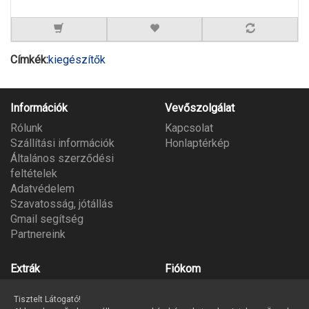
Címkék:
kiegészítők
Információk
Vevőszolgálat
Rólunk
Kapcsolat
Szállítási információk
Honlaptérkép
Általános szerződési
feltételek
Adatvédelem
Szavatosság, jótállás
Gmail segítség
Partnereink
Extrák
Fiókom
Gyártók
Fiókom
Tisztelt Látogató!
Ajándék utalvány
Megrendeléseim