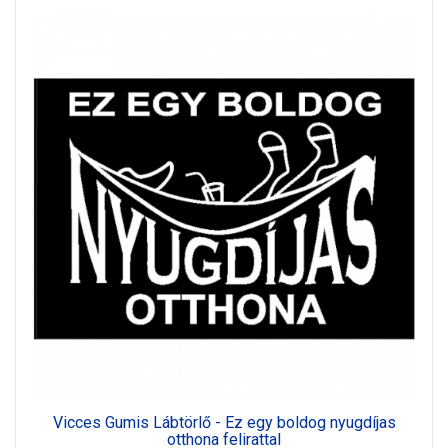
Vicces Gumis Lábtörlő - Ez egy boldog nyugdíjas
otthona felirattal