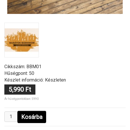
Cikkszám:
BBM01
Hűségpont: 50
Készlet információ: Készleten
5,990 Ft
Ár hűségpontokban: 5990
Kosárba