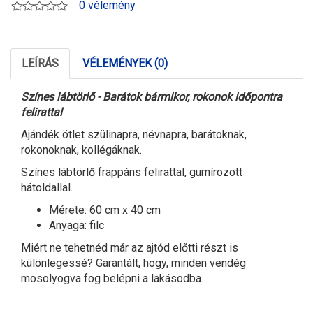
0 vélemény
LEÍRÁS
VÉLEMÉNYEK (0)
S
zínes lábtörlő
-
Barátok bármikor, rokonok időpontra
felirattal
A
jándék ötlet szülinapra, névnapra, barátoknak,
rokonoknak, kollégáknak.
Színes
lábtörlő
frappáns felirattal, gumírozott
hátoldallal.
Mérete: 60 cm x 40 cm
Anyaga: filc
Miért ne tehetnéd már az ajtód előtti részt is
különlegessé? Garantált, hogy, minden vendég
mosolyogva fog belépni a lakásodba.