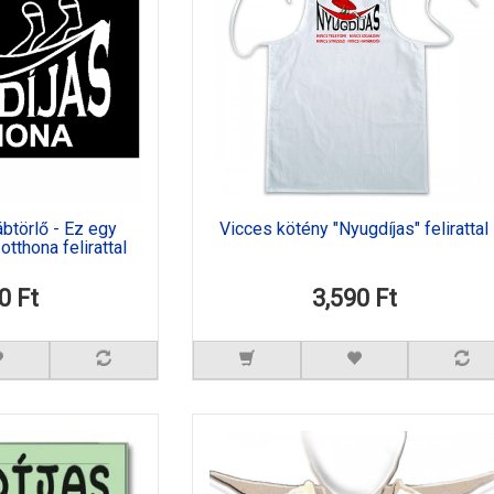
btörlő - Ez egy
Vicces kötény "Nyugdíjas" felirattal
tthona felirattal
0 Ft
3,590 Ft