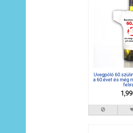
Üvegpóló 60.szülin
a 60.évet és még mi
felir
1,99