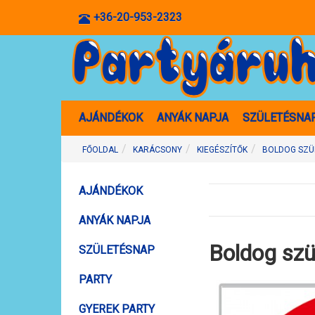
+36-20-953-2323
AJÁNDÉKOK
ANYÁK NAPJA
SZÜLETÉSNA
FŐOLDAL
KARÁCSONY
KIEGÉSZÍTŐK
BOLDOG SZÜL
AJÁNDÉKOK
ANYÁK NAPJA
Boldog szül
SZÜLETÉSNAP
PARTY
GYEREK PARTY