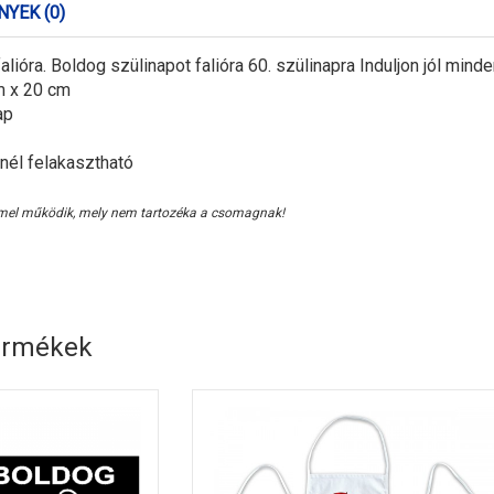
YEK (0)
lióra. Boldog szülinapot falióra 60. szülinapra Induljon jól minden
m x 20 cm
ap
nél felakasztható
mel működik, mely nem tartozéka a csomagnak!
ermékek