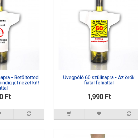
apra - Betöltötted
Üvegpóló 60.szülinapra - Az örök
ndig jól nézel ki!!
fiatal felirattal
attal
0 Ft
1,990 Ft