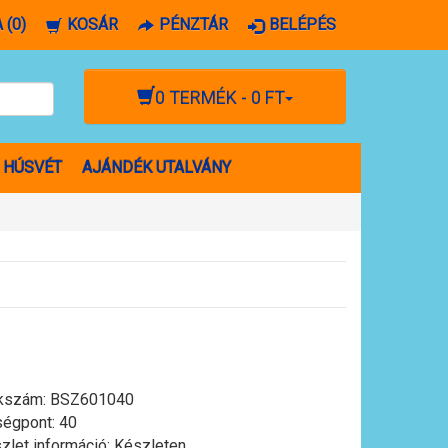
 (0)
KOSÁR
PÉNZTÁR
BELÉPÉS
0 TERMÉK - 0 FT
HÚSVÉT
AJÁNDÉK UTALVÁNY
kszám:
BSZ601040
égpont: 40
zlet információ: Készleten