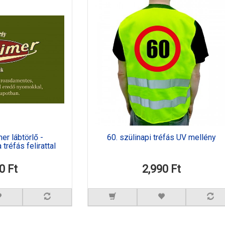
er lábtörlő -
60. szülinapi tréfás UV mellény
tréfás felirattal
0 Ft
2,990 Ft