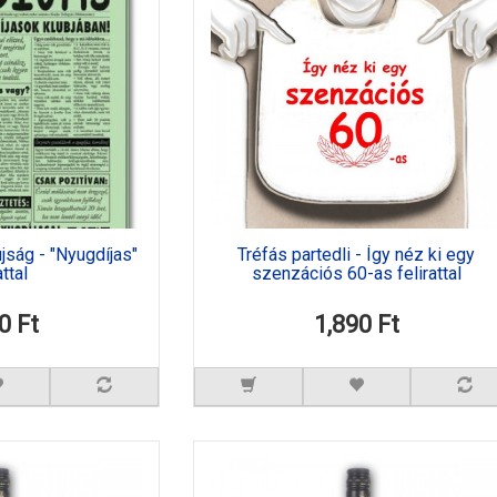
jság - "Nyugdíjas"
Tréfás partedli - Így néz ki egy
attal
szenzációs 60-as felirattal
0 Ft
1,890 Ft