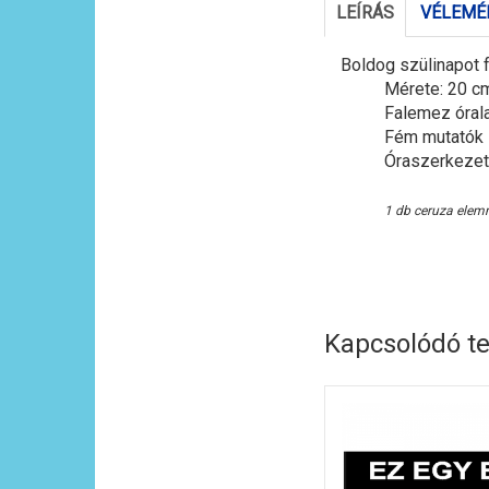
LEÍRÁS
VÉLEMÉN
Boldog szülinapot fa
Mérete: 20 c
Falemez óral
Fém mutatók
Óraszerkezet
1 db ceruza elem
Kapcsolódó t