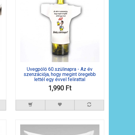
Üvegpóló 60.szülinapra - Az év
szenzációja, hogy megint öregebb
lettél egy évvel felirattal
1,990 Ft