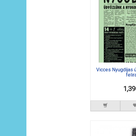
Vicces Nyugdíjas ú
felir
1,39