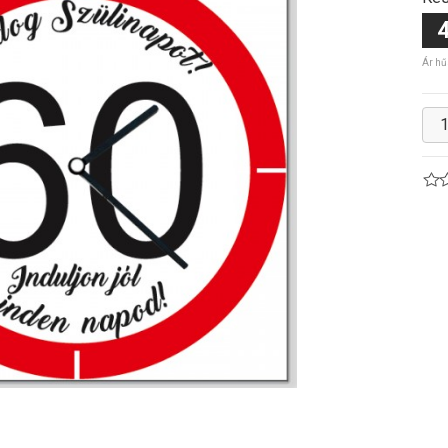
4
Ár hű