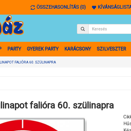
ÖSSZEHASONLÍTÁS (0)
KÍVÁNSÁGLISTA
P
PARTY
GYEREK PARTY
KARÁCSONY
SZILVESZTER
INAPOT FALIÓRA 60. SZÜLINAPRA
inapot falióra 60. szülinapra
Cik
Hűs
Kés