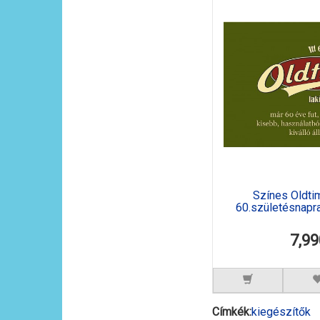
Színes Oldtim
60.születésnapra 
7,99
Címkék:
kiegészítők