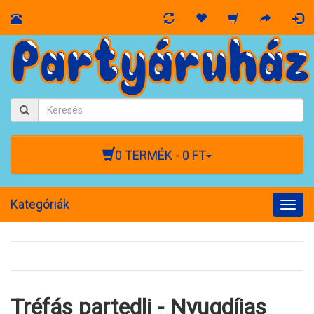
0 TERMÉK - 0 FT
Kategóriák
Togg
navig
Tréfás partedli - Nyugdíjas