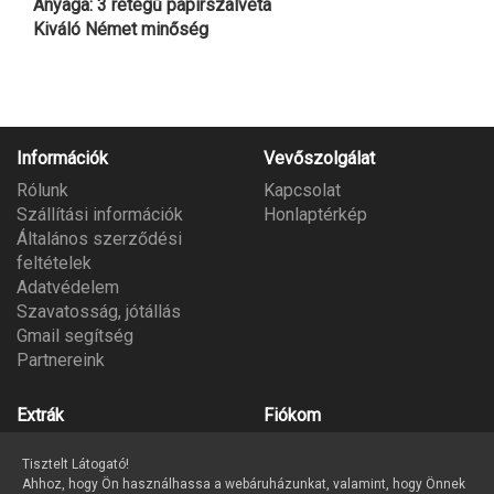
Anyaga: 3 rétegű papírszalvéta
Kiváló Német minőség
Információk
Vevőszolgálat
Rólunk
Kapcsolat
Szállítási információk
Honlaptérkép
Általános szerződési
feltételek
Adatvédelem
Szavatosság, jótállás
Gmail segítség
Partnereink
Extrák
Fiókom
Gyártók
Fiókom
Tisztelt Látogató!
Ajándék utalvány
Megrendeléseim
Ahhoz, hogy Ön használhassa a webáruházunkat, valamint, hogy Önnek