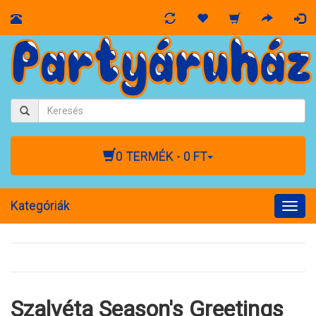
0 TERMÉK - 0 FT
Kategóriák
Togg
navig
Szalvéta Season's Greetings