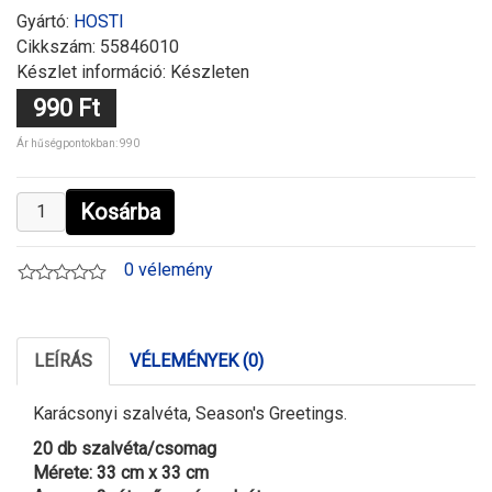
Gyártó:
HOSTI
Cikkszám:
55846010
Készlet információ: Készleten
990 Ft
Ár hűségpontokban: 990
Kosárba
0 vélemény
LEÍRÁS
VÉLEMÉNYEK (0)
Karácsonyi szalvéta, Season's Greetings.
20 db szalvéta/csomag
Mérete: 33 cm x 33 cm