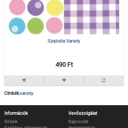
Szalvéta Variety
490 Ft
Címkék:
variety
Információk
Vevőszolgálat
Rólunk
Kapcsolat
Szállítási információk
Honlaptérkép