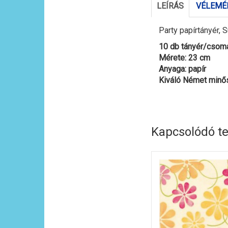
LEÍRÁS
VÉLEMÉN
Party papírtányér,
10 db tányér/csom
Mérete: 23 cm
Anyaga: papír
Kiváló Német minő
Kapcsolódó t