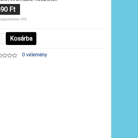
90 Ft
ségpontokban: 490
Kosárba
0 vélemény