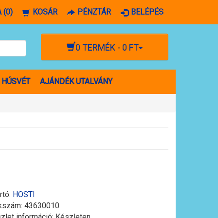
 (0)
KOSÁR
PÉNZTÁR
BELÉPÉS
0 TERMÉK - 0 FT
HÚSVÉT
AJÁNDÉK UTALVÁNY
rtó:
HOSTI
kszám:
43630010
zlet információ: Készleten