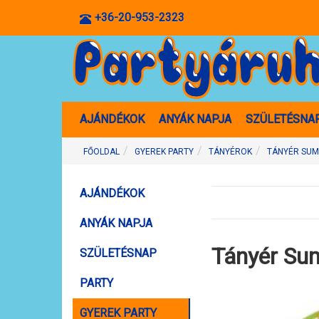
+36-20-953-2323
AJÁNDÉKOK
ANYÁK NAPJA
SZÜLETÉSNA
FŐOLDAL
GYEREK PARTY
TÁNYÉROK
TÁNYÉR SU
AJÁNDÉKOK
ANYÁK NAPJA
Tányér Su
SZÜLETÉSNAP
PARTY
GYEREK PARTY