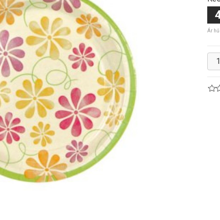
4
Ár hű