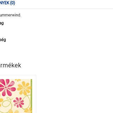
YEK (0)
 Summerwind.
ag
ség
ermékek