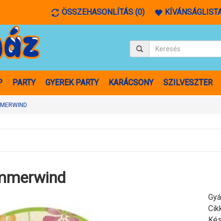
ÖSSZEHASONLÍTÁS (0)
KÍVÁNSÁGLISTA
P
PARTY
GYEREK PARTY
KARÁCSONY
SZILVESZTER
MMERWIND
mmerwind
Gyá
Cik
Kés