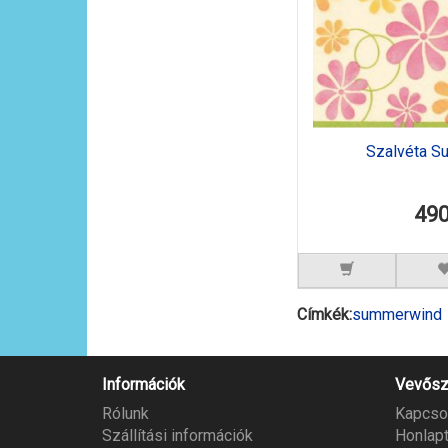
Szalvéta 
490
Címkék:
summerwind
Információk
Vevősz
Rólunk
Kapcso
Szállítási információk
Honlap