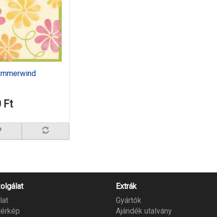
Summerwind
 Ft
olgálat
Extrák
lat
Gyártók
térkép
Ajándék utalvány