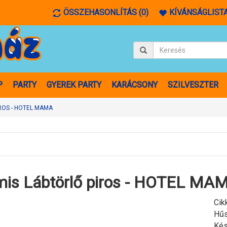
ÖSSZEHASONLÍTÁS (0)
KÍVÁNSÁGLISTA
P
PARTY
GYEREK PARTY
KARÁCSONY
SZILVESZTER
ROS - HOTEL MAMA
mis Lábtörlő piros - HOTEL MA
Cik
Hűs
Kés