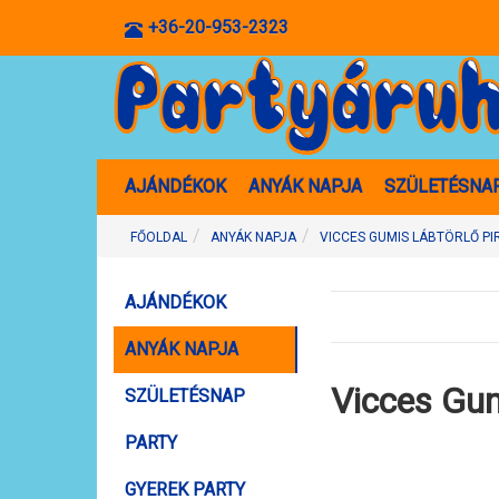
+36-20-953-2323
AJÁNDÉKOK
ANYÁK NAPJA
SZÜLETÉSNA
FŐOLDAL
ANYÁK NAPJA
VICCES GUMIS LÁBTÖRLŐ PI
AJÁNDÉKOK
ANYÁK NAPJA
Vicces Gu
SZÜLETÉSNAP
PARTY
GYEREK PARTY