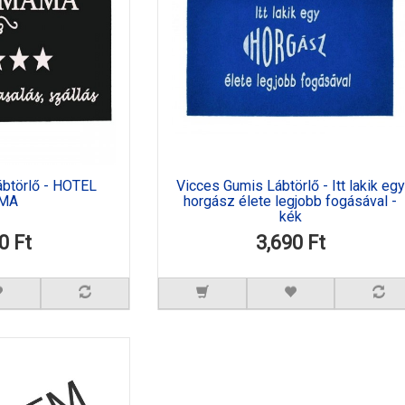
ábtörlő - HOTEL
Vicces Gumis Lábtörlő - Itt lakik egy
MA
horgász élete legjobb fogásával -
kék
0 Ft
3,690 Ft