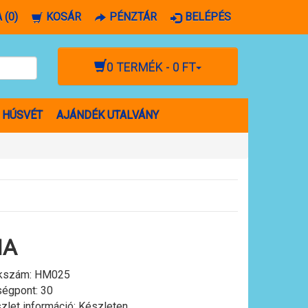
 (0)
KOSÁR
PÉNZTÁR
BELÉPÉS
0 TERMÉK - 0 FT
HÚSVÉT
AJÁNDÉK UTALVÁNY
MA
kszám:
HM025
égpont: 30
zlet információ: Készleten