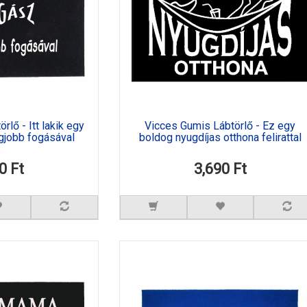
lő - Itt lakik egy
Vicces Gumis Lábtörlő - Ez egy
egjobb fogásával
boldog nyugdíjas otthona felirattal
0 Ft
3,690 Ft