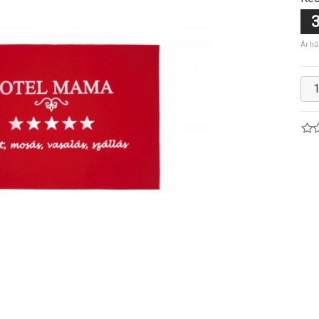
3
Ár hű