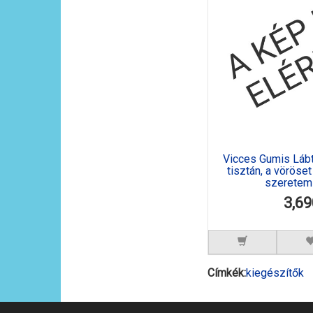
Vicces Gumis Lábt
tisztán, a vöröse
szeretem f
3,69
Címkék:
kiegészítők