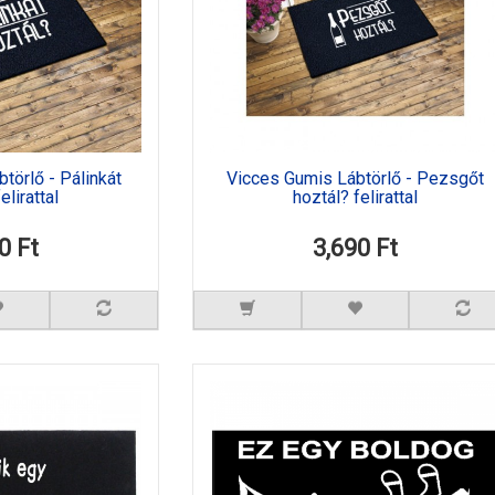
törlő - Pálinkát
Vicces Gumis Lábtörlő - Pezsgőt
elirattal
hoztál? felirattal
0 Ft
3,690 Ft