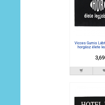
Vicces Gumis Lábtör
horgász élete l
3,69