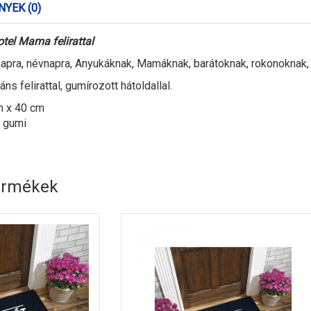
YEK (0)
otel Mama felirattal
inapra, névnapra, Anyukáknak, Mamáknak, barátoknak, rokonoknak,
ns felirattal, gumírozott hátoldallal.
m x 40 cm
, gumi
ermékek