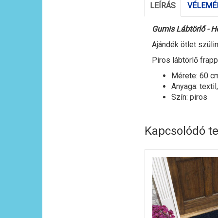
LEÍRÁS
VÉLEMÉN
Gumis
Lábtörlő
- H
A
jándék ötlet szül
Piros
lábtörlő
frappá
Mérete: 60 c
Anyaga: textil
Szín: piros
Kapcsolódó t