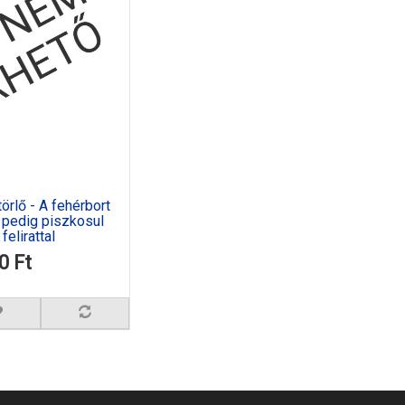
örlő - A fehérbort
t pedig piszkosul
elirattal
0 Ft