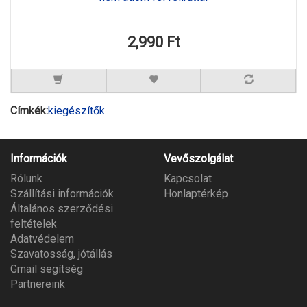
2,990 Ft
Címkék:
kiegészítők
Információk
Vevőszolgálat
Rólunk
Kapcsolat
Szállítási információk
Honlaptérkép
Általános szerződési
feltételek
Adatvédelem
Szavatosság, jótállás
Gmail segítség
Partnereink