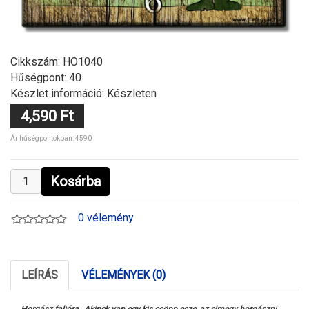
Cikkszám:
HO1040
Hűségpont: 40
Készlet információ: Készleten
4,590 Ft
Ár hűségpontokban: 4590
Kosárba
0 vélemény
LEÍRÁS
VÉLEMÉNYEK (0)