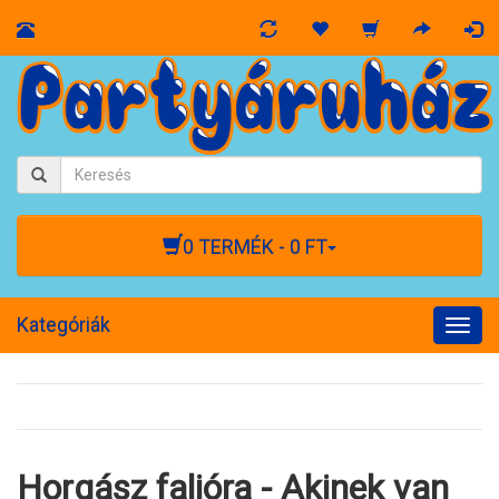
0 TERMÉK - 0 FT
Kategóriák
Togg
navig
Horgász falióra - Akinek van