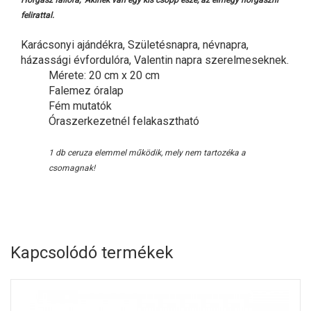
Horgász falióra, Akinek van egy kis csöpp esze, az elmegy horgászni
felirattal.
Karácsonyi ajándékra, Születésnapra, névnapra,
házassági évfordulóra, Valentin napra szerelmeseknek.
Mérete: 20 cm x 20 cm
Falemez óralap
Fém mutatók
Óraszerkezetnél felakasztható
1 db ceruza elemmel működik, mely nem tartozéka a
csomagnak!
Kapcsolódó termékek