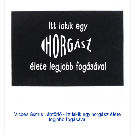
Vicces Gumis Lábtörlő - Itt lakik egy horgász élete
legjobb fogásával