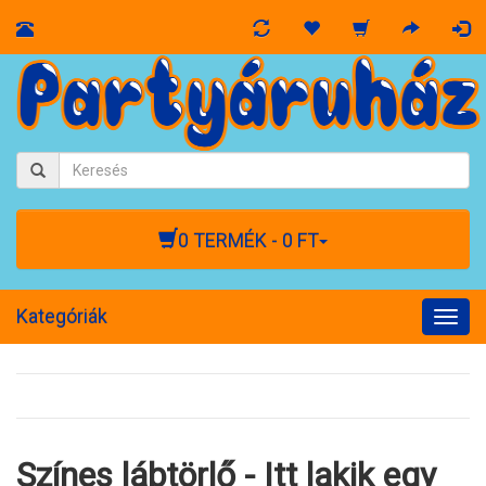
0 TERMÉK - 0 FT
Kategóriák
Togg
navig
Színes lábtörlő - Itt lakik egy