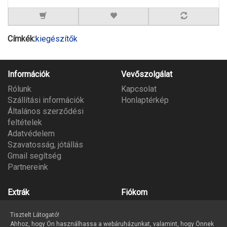
Címkék:
kiegészítők
Információk
Vevőszolgálat
Rólunk
Kapcsolat
Szállítási információk
Honlaptérkép
Általános szerződési
feltételek
Adatvédelem
Szavatosság, jótállás
Gmail segítség
Partnereink
Extrák
Fiókom
Gyártók
Fiókom
Tisztelt Látogató!
Ajándék utalvány
Megrendeléseim
Ahhoz, hogy Ön használhassa a webáruházunkat, valamint, hogy Önnek