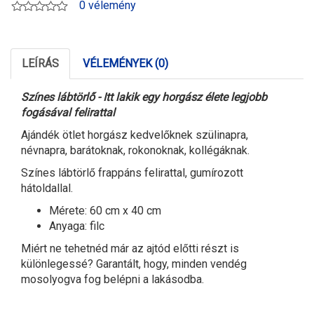
0 vélemény
LEÍRÁS
VÉLEMÉNYEK (0)
S
zínes lábtörlő
-
Itt lakik egy horgász élete legjobb
fogásával felirattal
A
jándék ötlet horgász kedvelőknek szülinapra,
névnapra, barátoknak, rokonoknak, kollégáknak.
Színes
lábtörlő
frappáns felirattal, gumírozott
hátoldallal.
Mérete: 60 cm x 40 cm
Anyaga: filc
Miért ne tehetnéd már az ajtód előtti részt is
különlegessé? Garantált, hogy, minden vendég
mosolyogva fog belépni a lakásodba.