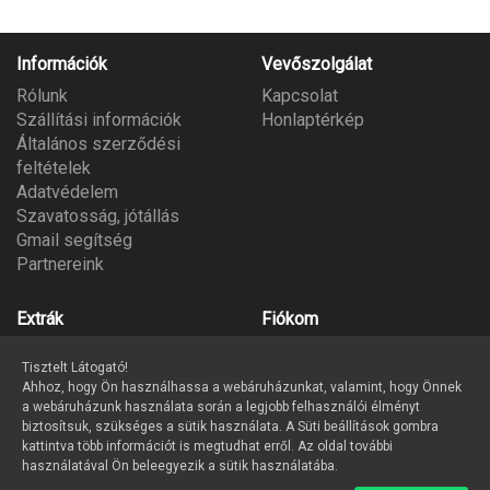
Információk
Vevőszolgálat
Rólunk
Kapcsolat
Szállítási információk
Honlaptérkép
Általános szerződési
feltételek
Adatvédelem
Szavatosság, jótállás
Gmail segítség
Partnereink
Extrák
Fiókom
Gyártók
Fiókom
Tisztelt Látogató!
Ajándék utalvány
Megrendeléseim
Ahhoz, hogy Ön használhassa a webáruházunkat, valamint, hogy Önnek
Partner program
Kívánságlista
a webáruházunk használata során a legjobb felhasználói élményt
Hírlevél
biztosítsuk, szükséges a sütik használata. A Süti beállítások gombra
kattintva több információt is megtudhat erről. Az oldal további
használatával Ön beleegyezik a sütik használatába.