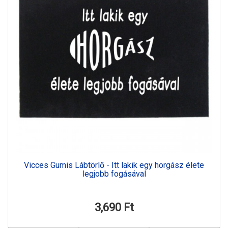
Vicces Gumis Lábtörlő - Itt lakik egy horgász élete
legjobb fogásával
3,690 Ft