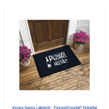
Vicces Gumis Lábtörlő - Pezsgőt hoztál? felirattal