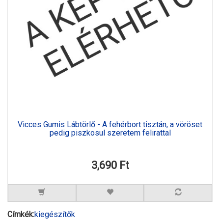
Vicces Gumis Lábtörlő - A fehérbort tisztán, a vöröset
pedig piszkosul szeretem felirattal
3,690 Ft
Címkék:
kiegészítők