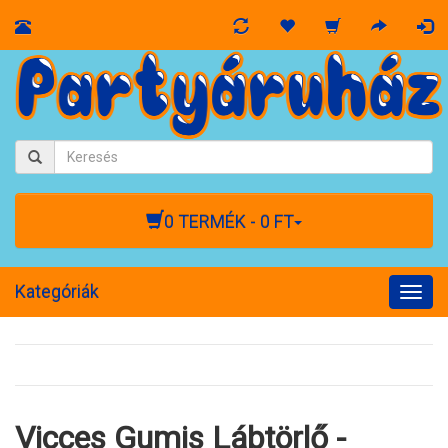
0 TERMÉK - 0 FT
Kategóriák
Togg
navig
Vicces Gumis Lábtörlő -