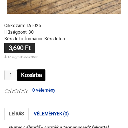
Cikkszám:
TAT025
Hűségpont: 30
Készlet információ: Készleten
3,690 Ft
Ár hűségpontokban: 3690
Kosárba
0 vélemény
LEÍRÁS
VÉLEMÉNYEK (0)
Gumis
Lábtörlő
- Tiszták a tappancsaid? felirattal