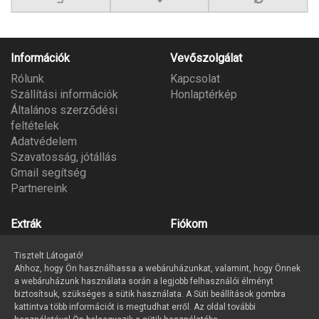
Információk
Vevőszolgálat
Rólunk
Kapcsolat
Szállítási információk
Honlaptérkép
Általános szerződési
feltételek
Adatvédelem
Szavatosság, jótállás
Gmail segítség
Partnereink
Extrák
Fiókom
Gyártók
Fiókom
Tisztelt Látogató!
Ajándék utalvány
Megrendeléseim
Ahhoz, hogy Ön használhassa a webáruházunkat, valamint, hogy Önnek
Partner program
Kívánságlista
a webáruházunk használata során a legjobb felhasználói élményt
Hírlevél
biztosítsuk, szükséges a sütik használata. A Süti beállítások gombra
kattintva több információt is megtudhat erről. Az oldal további