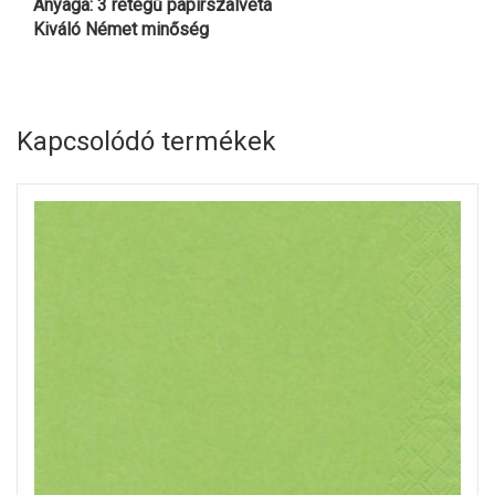
Anyaga: 3 rétegű papírszalvéta
Kiváló Német minőség
Kapcsolódó termékek